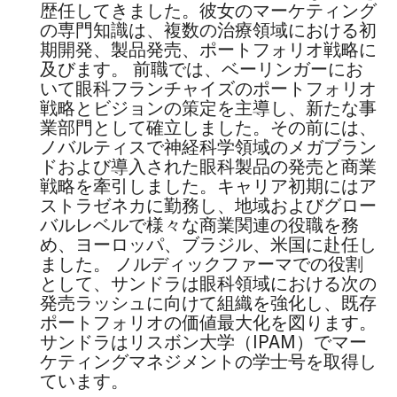
歴任してきました。彼女のマーケティング
の専門知識は、複数の治療領域における初
期開発、製品発売、ポートフォリオ戦略に
及びます。 前職では、ベーリンガーにお
いて眼科フランチャイズのポートフォリオ
戦略とビジョンの策定を主導し、新たな事
業部門として確立しました。その前には、
ノバルティスで神経科学領域のメガブラン
ドおよび導入された眼科製品の発売と商業
戦略を牽引しました。キャリア初期にはア
ストラゼネカに勤務し、地域およびグロー
バルレベルで様々な商業関連の役職を務
め、ヨーロッパ、ブラジル、米国に赴任し
ました。 ノルディックファーマでの役割
として、サンドラは眼科領域における次の
発売ラッシュに向けて組織を強化し、既存
ポートフォリオの価値最大化を図ります。
サンドラはリスボン大学（IPAM）でマー
ケティングマネジメントの学士号を取得し
ています。