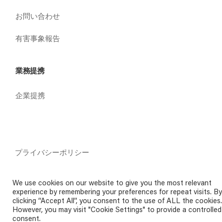
お問い合わせ
有害事象報告
業務提携
企業提携
プライバシーポリシー
ご利用規約
Cookie（クッキー）の利用に関して
We use cookies on our website to give you the most relevant
experience by remembering your preferences for repeat visits. By
clicking “Accept All”, you consent to the use of ALL the cookies.
However, you may visit "Cookie Settings" to provide a controlled
consent.