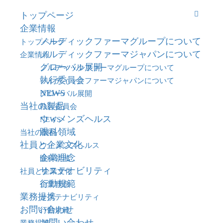
Search
トップページ
企業情報
ノルディックファーマグループについて
トップページ
ノルディックファーマジャパンについて
企業情報
グローバル展開
ノルディックファーマグループについて
執行委員会
ノルディックファーマジャパンについて
NEWS
グローバル展開
当社の製品
執行委員会
ウィメンズヘルス
NEWS
眼科領域
当社の製品
社員と企業文化
ウィメンズヘルス
企業理念
眼科領域
サステナビリティ
社員と企業文化
行動規範
企業理念
業務提携
サステナビリティ
お問い合わせ
行動規範
お問い合わせ